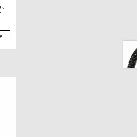
ttu
.
TA