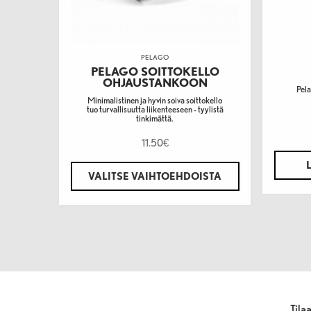
PELAGO
PELAGO SOITTOKELLO
OHJAUSTANKOON
Pela
Minimalistinen ja hyvin soiva soittokello
tuo turvallisuutta liikenteeseen - tyylistä
tinkimättä.
11.50
€
VALITSE VAIHTOEHDOISTA
Tila