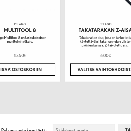
PELAGO
PELAGO
MULTITOOL 8
TAKATARAKAN Z-AIS
go Multitool 8 on taskukokoinen
Takatarakan aisa, joka on tarkoitett
monitoimityökalu.
käytettäväksi taka-vannejarruliste
pyörien kanssa. Z-taivutettu ais...
15.50
6.00
€
€
LISÄÄ OSTOSKORIIN
VALITSE VAIHTOEHDOIS
a Pelagon uutiskirje tästä: