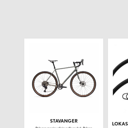
STAVANGER
LOKAS
Pelagon monipuolisin polkupyörä, Pelago