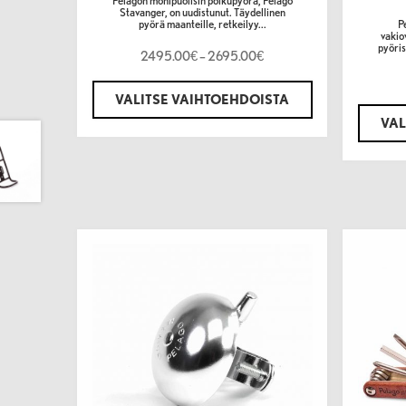
Stavanger, on uudistunut. Täydellinen
pyörä maanteille, retkeilyy...
P
vakio
pyöris
2495.00
–
2695.00
€
€
VALITSE VAIHTOEHDOISTA
VAL