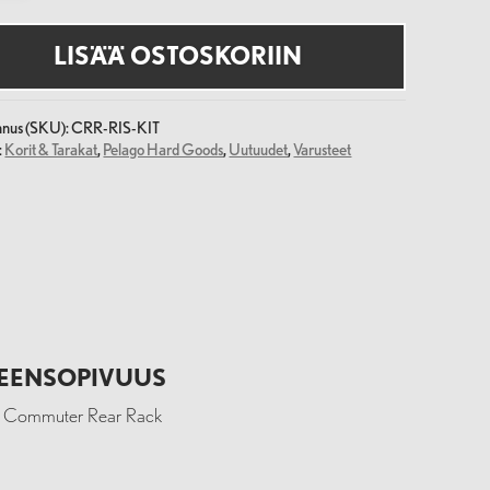
LISÄÄ OSTOSKORIIN
nnus (SKU):
CRR-RIS-KIT
:
Korit & Tarakat
,
Pelago Hard Goods
,
Uutuudet
,
Varusteet
EENSOPIVUUS
o Commuter Rear Rack