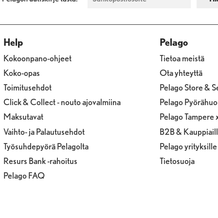
Help
Pelago
Kokoonpano-ohjeet
Tietoa meistä
Koko-opas
Ota yhteyttä
Toimitusehdot
Pelago Store & S
Click & Collect - nouto ajovalmiina
Pelago Pyörähuo
Maksutavat
Pelago Tampere 
Vaihto- ja Palautusehdot
B2B & Kauppiail
Työsuhdepyörä Pelagolta
Pelago yrityksille
Resurs Bank -rahoitus
Tietosuoja
Pelago FAQ