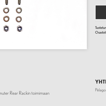
Rack
Riser
Kit
määrä
Tuotetu
Osastot
YHT
Pelag
mmuter Rear Rackin toimimaan