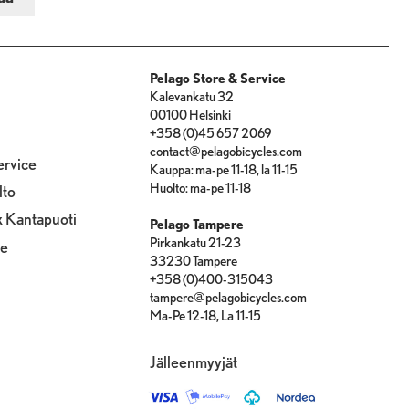
Pelago Store & Service
Kalevankatu 32
00100 Helsinki
+358 (0)45 657 2069
contact@pelagobicycles.com
ervice
Kauppa: ma-pe 11-18, la 11-15
Huolto: ma-pe 11-18
lto
x Kantapuoti
Pelago Tampere
Pirkankatu 21-23
le
33230 Tampere
+358 (0)400-315043
tampere@pelagobicycles.com
Ma-Pe 12-18, La 11-15
Jälleenmyyjät