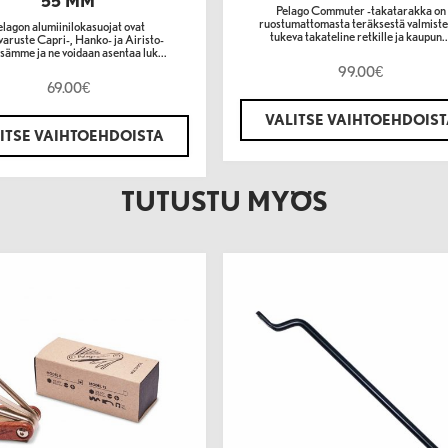
55 MM
Pelago Commuter -takatarakka on
ruostumattomasta teräksestä valmiste
elagon alumiinilokasuojat ovat
tukeva takateline retkille ja kaupun..
varuste Capri-, Hanko- ja Airisto-
sämme ja ne voidaan asentaa luk...
99.00
€
69.00
€
VALITSE VAIHTOEHDOIS
ITSE VAIHTOEHDOISTA
TUTUSTU MYÖS