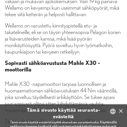
vakaan ja mukavan ajokokemuksen. Vain 19 kg painava
Wellamo on kevyempi kuin useimmat sähköpyörät, mikä
tekee siitä ketterän ja helposti hallittavan.
Wellamo on varustettu kiinnityspisteillä etu- ja
takatelineille, eli se on täysin yhteensopiva Pelagon korien
ja lisävarusteiden kanssa, mikä lisää pyörän
monikäyttöisyyttä. Pyörä soveltuu hyvin työmatkoihin,
kaupunkiajoon tai kevyeen retkeilyyn.
Sopivasti sähköavustusta Mahle X30 -
moottorilla
Mahle X30 -napamoottori tarjoaa luonnollisen ja
huomaamattoman sähköavustuksen 44 Nm väännöllä,
joka soveltuu täydellisesti arkikäyttöön. Se tukee ajoasi
juuri sopivasti olitpa sitten kiihdyttämässä vauhtia,
×
nousemassa mäkeä tai kuljettamassa lisäkuormaa.
Tämä sivusto käyttää seuranta-
evästeitä
Täyteen ladattu akku mahdollistaa jopa 90 km
Tämä sivusto käyttää evästeitä käyttökokemuksen parantamiseksi. Käyttämällä
verkkosivustoamme hyväksyt kaikki evästeet evästekäytäntöjemme mukaisesti.
FINNISH