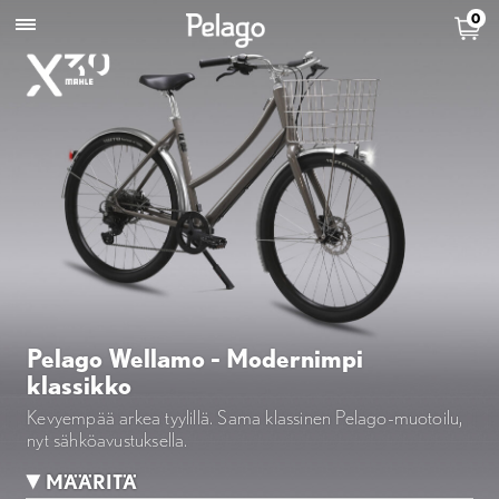
0
Pelago Wellamo - Modernimpi
klassikko
Kevyempää arkea tyylillä. Sama klassinen Pelago-muotoilu,
nyt sähköavustuksella.
MÄÄRITÄ