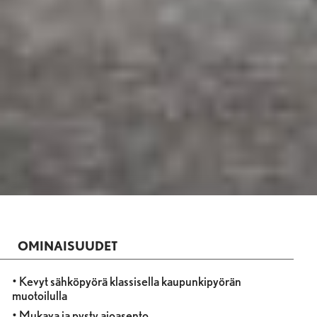
OMINAISUUDET
• Kevyt sähköpyörä klassisella kaupunkipyörän
muotoilulla
• Mukava ja pysty ajoasento