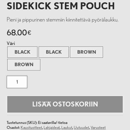
SIDEKICK STEM POUCH
Pieni ja pippurinen stemmiin kiinnitettävä pyörälaukku.
68.00
€
Väri
BLACK
BLACK
BROWN
BROWN
Sidekick
Stem
Pouch
määrä
LISÄÄ OSTOSKORIIN
Tuotetunnus (SKU):
Ei saatavilla/-tietoa
Osastot:
Kausituotteet
,
Lahjaideat
,
Laukut
,
Uutuudet
,
Varusteet