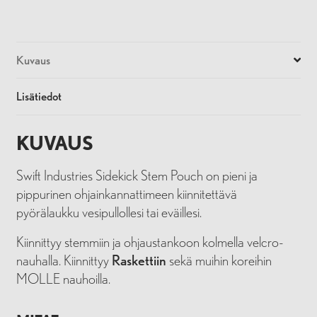
Kuvaus
Lisätiedot
KUVAUS
Swift Industries Sidekick Stem Pouch on pieni ja
pippurinen ohjainkannattimeen kiinnitettävä
pyörälaukku vesipullollesi tai eväillesi.
Kiinnittyy stemmiin ja ohjaustankoon kolmella velcro-
nauhalla. Kiinnittyy
Raskettiin
sekä muihin koreihin
MOLLE nauhoilla.