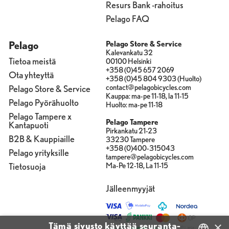
Resurs Bank -rahoitus
Pelago FAQ
Pelago
Pelago Store & Service
Kalevankatu 32
Tietoa meistä
00100 Helsinki
+358 (0)45 657 2069
Ota yhteyttä
+358 (0)45 804 9303 (Huolto)
contact@pelagobicycles.com
Pelago Store & Service
Kauppa: ma-pe 11-18, la 11-15
Pelago Pyörähuolto
Huolto: ma-pe 11-18
Pelago Tampere x
Pelago Tampere
Kantapuoti
Pirkankatu 21-23
B2B & Kauppiaille
33230 Tampere
+358 (0)400-315043
Pelago yrityksille
tampere@pelagobicycles.com
Tietosuoja
Ma-Pe 12-18, La 11-15
Jälleenmyyjät
×
Tämä sivusto käyttää seuranta-